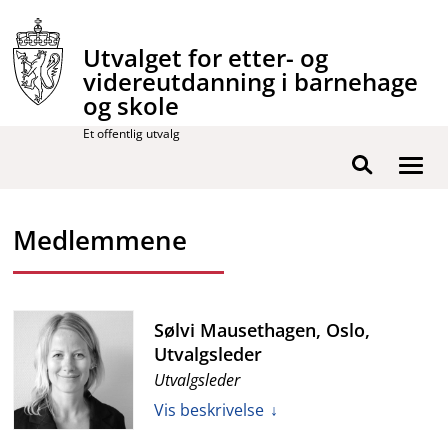
Hopp
til
Utvalget for etter- og
innhold
videreutdanning i barnehage
og skole
Et offentlig utvalg
Vis
Søk
/
skjul
Medlemmene
men
Sølvi Mausethagen, Oslo,
Utvalgsleder
Utvalgsleder
Vis beskrivelse