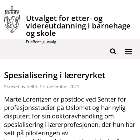
Hopp
til
Utvalget for etter- og
innhold
videreutdanning i barnehage
og skole
Et offentlig utvalg
Vis
Søk
/
skjul
Spesialisering i læreryrket
men
Skrevet av helle,
17. desember 2021
Marte Lorentzen er postdoc ved Senter for
profesjonsstudier på Oslomet og har nylig
disputert for sin doktoravhandling om
spesialisering i lærerprofesjonen, der hun har
sett på piloteringen av