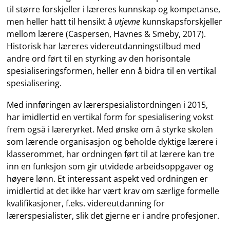
til større forskjeller i læreres kunnskap og kompetanse,
men heller hatt til hensikt å
utjevne
kunnskapsforskjeller
mellom lærere (Caspersen, Havnes & Smeby, 2017).
Historisk har læreres videreutdanningstilbud med
andre ord ført til en styrking av den horisontale
spesialiseringsformen, heller enn å bidra til en vertikal
spesialisering.
Med innføringen av lærerspesialistordningen i 2015,
har imidlertid en vertikal form for spesialisering vokst
frem også i læreryrket. Med ønske om å styrke skolen
som lærende organisasjon og beholde dyktige lærere i
klasserommet, har ordningen ført til at lærere kan tre
inn en funksjon som gir utvidede arbeidsoppgaver og
høyere lønn. Et interessant aspekt ved ordningen er
imidlertid at det ikke har vært krav om særlige formelle
kvalifikasjoner, f.eks. videreutdanning for
lærerspesialister, slik det gjerne er i andre profesjoner.