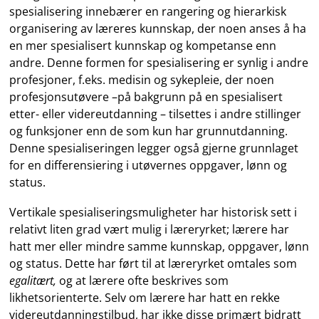
spesialisering innebærer en rangering og hierarkisk
organisering av læreres kunnskap, der noen anses å ha
en mer spesialisert kunnskap og kompetanse enn
andre. Denne formen for spesialisering er synlig i andre
profesjoner, f.eks. medisin og sykepleie, der noen
profesjonsutøvere –på bakgrunn på en spesialisert
etter- eller videreutdanning – tilsettes i andre stillinger
og funksjoner enn de som kun har grunnutdanning.
Denne spesialiseringen legger også gjerne grunnlaget
for en differensiering i utøvernes oppgaver, lønn og
status.
Vertikale spesialiseringsmuligheter har historisk sett i
relativt liten grad vært mulig i læreryrket; lærere har
hatt mer eller mindre samme kunnskap, oppgaver, lønn
og status. Dette har ført til at læreryrket omtales som
egalitært,
og at lærere ofte beskrives som
likhetsorienterte. Selv om lærere har hatt en rekke
videreutdanningstilbud, har ikke disse primært bidratt