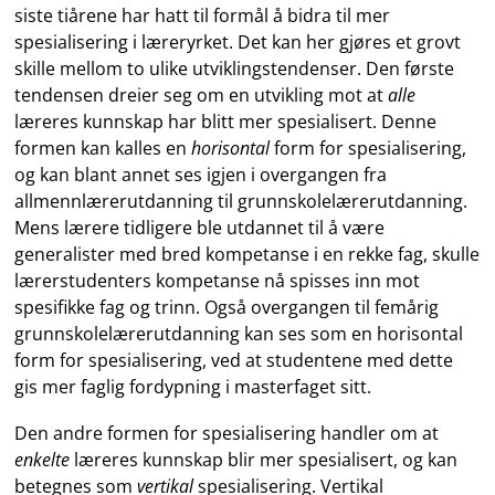
siste tiårene har hatt til formål å bidra til mer
spesialisering i læreryrket. Det kan her gjøres et grovt
skille mellom to ulike utviklingstendenser. Den første
tendensen dreier seg om en utvikling mot at
alle
læreres kunnskap har blitt mer spesialisert. Denne
formen kan kalles en
horisontal
form for spesialisering,
og kan blant annet ses igjen i overgangen fra
allmennlærerutdanning til grunnskolelærerutdanning.
Mens lærere tidligere ble utdannet til å være
generalister med bred kompetanse i en rekke fag, skulle
lærerstudenters kompetanse nå spisses inn mot
spesifikke fag og trinn. Også overgangen til femårig
grunnskolelærerutdanning kan ses som en horisontal
form for spesialisering, ved at studentene med dette
gis mer faglig fordypning i masterfaget sitt.
Den andre formen for spesialisering handler om at
enkelte
læreres kunnskap blir mer spesialisert, og kan
betegnes som
vertikal
spesialisering. Vertikal