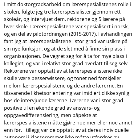
I mitt doktorgradsarbeid om lærerspesialistenes rolle i
skolen, fulgte jeg tre lærerspesialister gjennom ett
skoleår, og intervjuet dem, rektorene og 5 lærere på
hver skole. Lærerspesialistene var spesialisert i norsk,
og en del av pilotordningen (2015-2017). I avhandlingen
fant jeg at lærerspesialistene i stor grad var usikre på
sin nye funksjon, og at de slet med å finne sin plass i
organisasjonen. De vegret seg for å ta for mye plass i
kollegiet, og var i relativt stor grad overlatt til seg selv.
Rektorene var opptatt av at lærerspesialistene ikke
skulle være besserwissere
,
og tonet ned forskjeller
mellom lærerspesialistene og de andre lærerne. En
tilsvarende likhetsorientering var imidlertid ikke synlig
hos de intervjuede lærerne. Lærerne var i stor grad
positive til en økende grad av ansvars- og
oppgavedifferensiering, men påpekte at
lærerspesialistene måtte gjøre noe mer eller noe annet
enn før. I tillegg var de opptatt av at deres individuelle
autonomi i klasserommet ikke måtte utfordres av